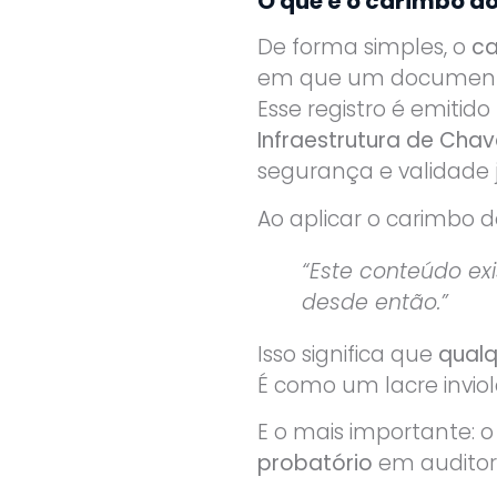
O que é o carimbo d
De forma simples, o
ca
em que um documento f
Esse registro é emitid
Infraestrutura de Chave
segurança e validade j
Ao aplicar o carimbo
“Este conteúdo exi
desde então.”
Isso significa que
qualq
É como um lacre inviolá
E o mais importante: 
probatório
em auditoria