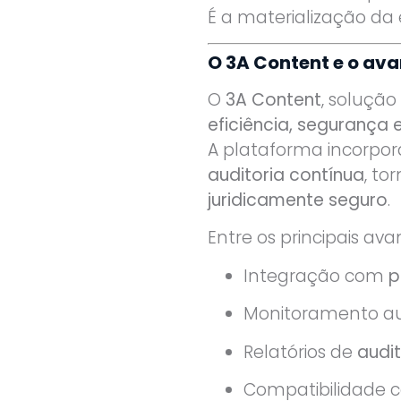
É a materialização da
O 3A Content e o av
O
3A Content
, soluçã
eficiência, segurança e
A plataforma incorpor
auditoria contínua
, t
juridicamente seguro
.
Entre os principais av
Integração com
p
Monitoramento au
Relatórios de
audit
Compatibilidade c