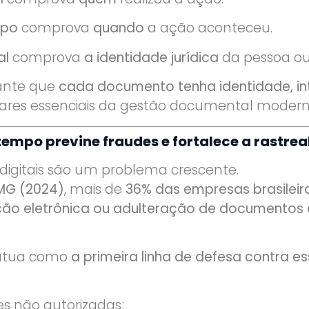
mpo
comprova
quando
a ação aconteceu.
al
comprova
a identidade jurídica
da pessoa ou
ante que
cada documento tenha identidade, in
pilares essenciais da gestão documental modern
empo previne fraudes e fortalece a rastrea
igitais são um problema crescente.
MG (2024)
, mais de
36% das empresas brasileir
ação eletrônica ou adulteração de documentos d
 atua como
a primeira linha de defesa contra es
es não autorizadas;