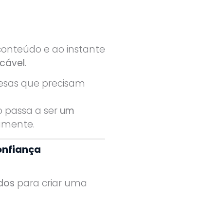
conteúdo e ao instante
icável
.
resas que precisam
 passa a ser
um
camente.
confiança
idos
para criar uma