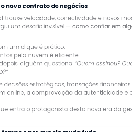
é o novo contrato de negócios
l trouxe velocidade, conectividade e novos mo
rgiu um desafio invisível —
como confiar em alg
om um clique é prático.
tos pela nuvem é eficiente.
depois, alguém questiona:
“Quem assinou? Qua
o?”
ecisões estratégicas, transações financeiras 
m online,
a comprovação da autenticidade e 
que entra o protagonista desta nova era da g