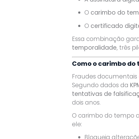
O
carimbo do te
O
certificado digit
Essa combinação gar
temporalidade
, três 
Como o carimbo do t
Fraudes documentais d
Segundo dados da
KP
tentativas de falsific
dois anos.
O carimbo do tempo
ele:
Bloqueia alteraçõ