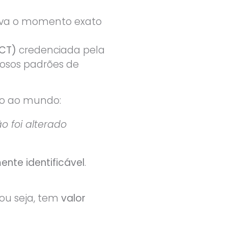
ova o momento exato
CT)
credenciada pela
orosos padrões de
do ao mundo:
o foi alterado
ente identificável
.
 ou seja, tem
valor