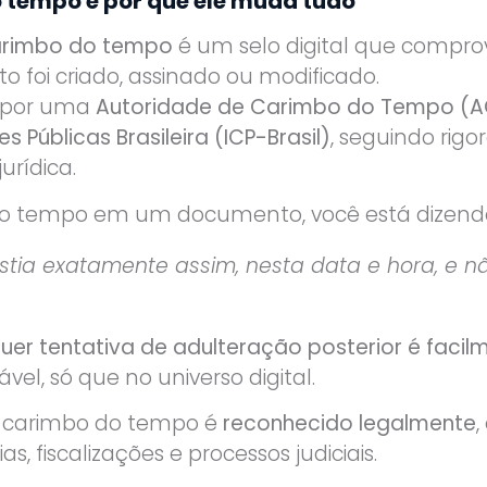
o tempo e por que ele muda tudo
rimbo do tempo
é um selo digital que compr
oi criado, assinado ou modificado.
o por uma
Autoridade de Carimbo do Tempo (A
s Públicas Brasileira (ICP-Brasil)
, seguindo rig
urídica.
 do tempo em um documento, você está dizen
stia exatamente assim, nesta data e hora, e nã
uer tentativa de adulteração posterior é facilm
vel, só que no universo digital.
o carimbo do tempo é
reconhecido legalmente
,
s, fiscalizações e processos judiciais.