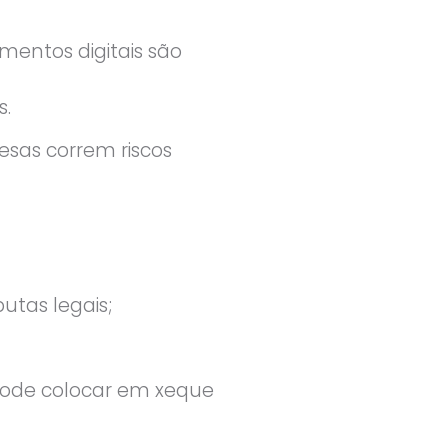
entos digitais são
s.
sas correm riscos
utas legais;
pode colocar em xeque