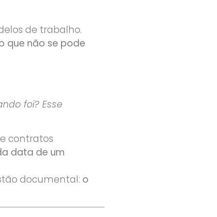
delos de trabalho.
o que não se pode
ndo foi? Esse
e contratos
da data de um
estão documental:
o