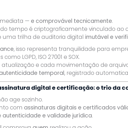
 imediata —
e comprovável tecnicamente
.
 do tempo é criptograficamente vinculado ao 
 uma trilha de auditoria digital
imutável e verif
iance
, isso representa tranquilidade para emp
s como LGPD, ISO 27001 e SOX.
a atualização e cada movimentação de arquivo
autenticidade temporal
, registrado automati
sinatura digital e certificação: o trio da 
ão age sozinho.
unto com
assinaturas digitais e certificados vál
e
autenticidade e validade jurídica
.
l
comprova
quem
realizou a ação.