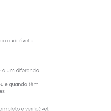
po auditável e
 é um diferencial
ou e quando
têm
es
.
pleto e verificável.