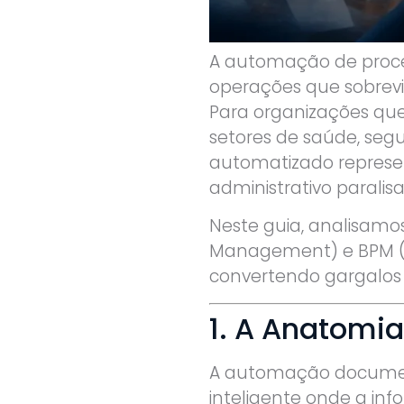
A automação de proce
operações que sobrevi
Para organizações qu
setores de saúde, segur
automatizado represe
administrativo paralisa
Neste guia, analisamo
Management) e BPM (B
convertendo gargalos h
1. A Anatomi
A automação documenta
inteligente onde a inf