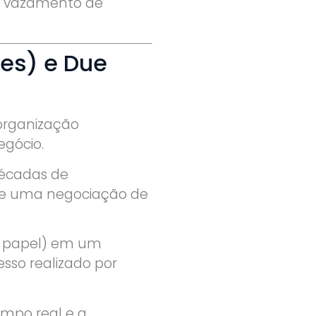
de vazamento de
ões) e Due
organização
egócio.
décadas de
e uma negociação de
 e papel) em um
esso realizado por
po real e a