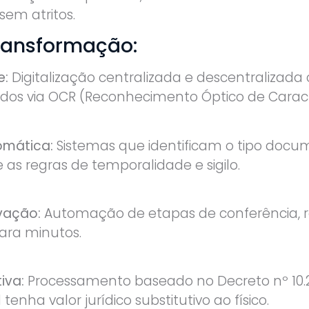
em atritos.
Transformação:
e:
Digitalização centralizada e descentralizad
os via OCR (Reconhecimento Óptico de Caract
omática:
Sistemas que identificam o tipo docu
s regras de temporalidade e sigilo.
vação:
Automação de etapas de conferência, 
para minutos.
iva:
Processamento baseado no Decreto nº 10.2
enha valor jurídico substitutivo ao físico.‌