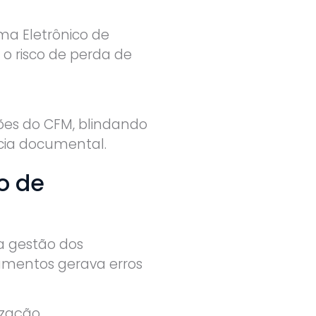
ma Eletrônico de
o risco de perda de
ões do CFM, blindando
ncia documental.
o de
a gestão dos
umentos gerava erros
ização