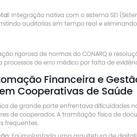
tal:
Integração nativa com o sistema SEI (Siste
mitindo auditorias em tempo real e eliminando 
ação rigorosa de normas do CONARQ e resoluç
ra processos de erro médico por falta de evidê
utomação Financeira e Gestã
em Cooperativas de Saúde
ca de grande porte enfrentava dificuldades n
es de cooperados. A tramitação física de doc
s frequentes.
ção:
Foi implantada uma arquitetura de digital