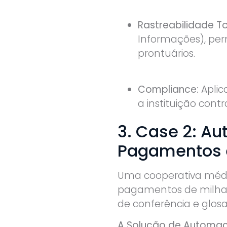
Rastreabilidade To
Informações), per
prontuários.
Compliance:
Aplic
a instituição cont
3. Case 2: A
Pagamentos 
Uma cooperativa médi
pagamentos de milhar
de conferência e glosa
A Solução de Automa