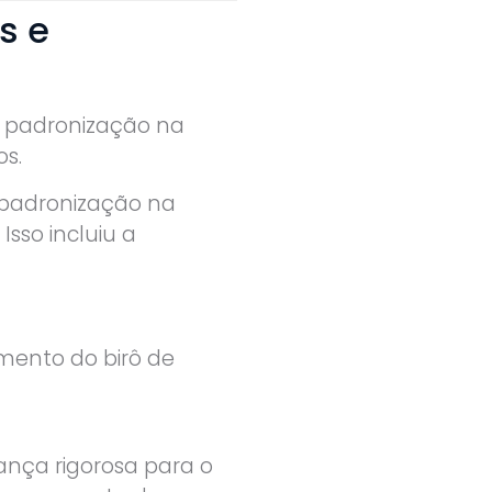
s e
e padronização na
os.
 padronização na
sso incluiu a
mento do birô de
nça rigorosa para o