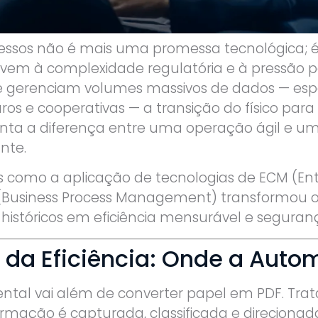
ssos não é mais uma promessa tecnológica; é 
vem à complexidade regulatória e à pressão p
e gerenciam volumes massivos de dados — es
os e cooperativas — a transição do físico para 
nta a diferença entre uma operação ágil e um
nte.
s como a aplicação de tecnologias de ECM (Ent
usiness Process Management) transformou op
istóricos em eficiência mensurável e seguranç
a da Eficiência: Onde a Aut
l vai além de converter papel em PDF. Trata
ormação é capturada, classificada e direcionad