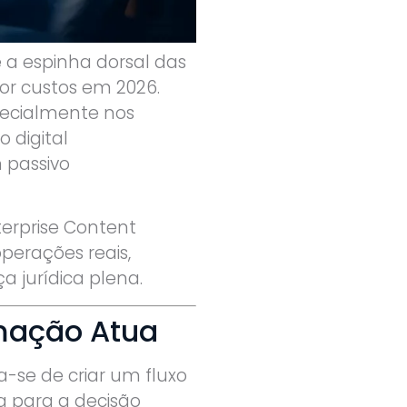
a espinha dorsal das
or custos em 2026.
pecialmente nos
o digital
 passivo
erprise Content
erações reais,
a jurídica plena.
omação Atua
-se de criar um fluxo
a para a decisão