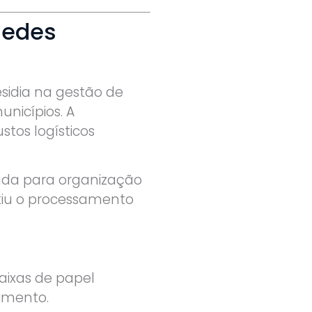
Redes
esidia na gestão de
nicípios. A
tos logísticos
da para organização
itiu o processamento
aixas de papel
imento.