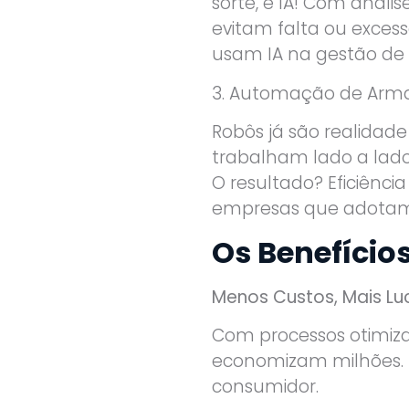
sorte, é IA! Com análi
evitam falta ou exces
usam IA na gestão de
3. Automação de Arm
Robôs já são realidad
trabalham lado a lad
O resultado? Eficiênci
empresas que adotam 
Os Benefício
Menos Custos, Mais Lu
Com processos otimiza
economizam milhões. N
consumidor.