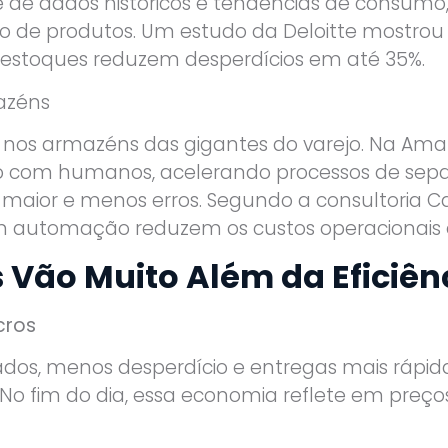
se de dados históricos e tendências de consumo,
so de produtos. Um estudo da Deloitte mostro
 estoques reduzem desperdícios em até 35%.
azéns
e nos armazéns das gigantes do varejo. Na Am
o com humanos, acelerando processos de se
a maior e menos erros. Segundo a consultoria 
automação reduzem os custos operacionais 
s Vão Muito Além da Eficiên
cros
dos, menos desperdício e entregas mais rápid
o fim do dia, essa economia reflete em preço