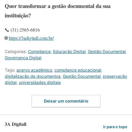
Quer transformar a gestão documental da sua
instituição?
📞 (31) 2565-6816
🌐
https://3adigitall.com.br/
Categorias:
Compliance
,
Educação Digital
,
Gestão Documental
,
Governança Digital
Tags:
acervo acadêmico
,
compliance educacional
,
digitalização de documentos
,
Gestão Documental
,
preservação
digital
,
universidades digitais
Deixar um comentário
3A Digitall
Ir para o topo