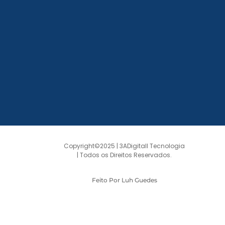
Copyright©2025 | 3ADigitall Tecnologia
| Todos os Direitos Reservados.
Feito Por Luh Guedes