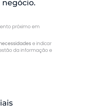
 negócio.
nto próximo em
 necessidades
e indicar
 gestão da informação e
ais