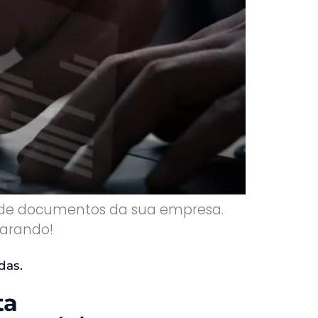
 de documentos da sua empresa.
parando!
das.
ta