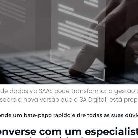
 dados via SAAS pode transformar a gestão
sobre a nova versão que a 3A Digitall está pre
nde um bate-papo rápido e tire todas as suas dúvi
nverse com um especialis