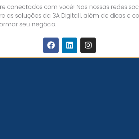
 conectados com você! Nas nossas redes socia
e as soluções da 3A Digitall, além de dicas e c
formar seu negócio.