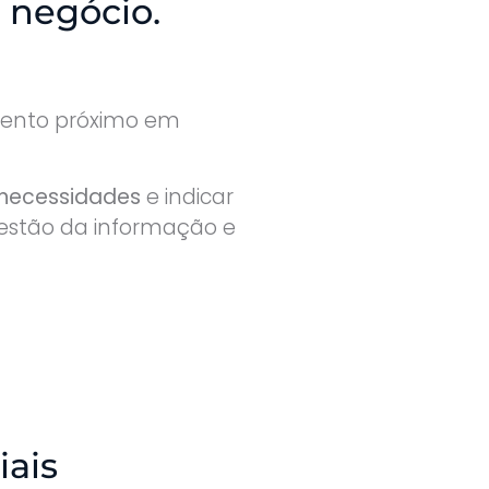
 negócio.
nto próximo em
 necessidades
e indicar
 gestão da informação e
ais