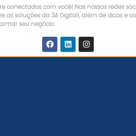
 conectados com você! Nas nossas redes socia
e as soluções da 3A Digitall, além de dicas e c
formar seu negócio.