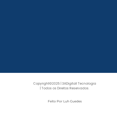
Copyright©2025 | 3ADigitall Tecnologia
| Todos os Direitos Reservados.
Feito Por Luh Guedes