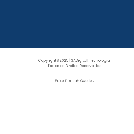
Copyright©2025 | 3ADigitall Tecnologia
| Todos os Direitos Reservados.
Feito Por Luh Guedes