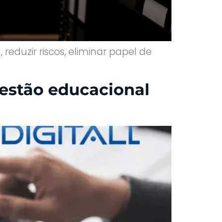
eduzir riscos, eliminar papel de
gestão educacional