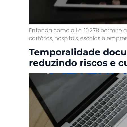
Entenda como a Lei 10.278 permite 
cartórios, hospitais, escolas e emp
Temporalidade docu
reduzindo riscos e c