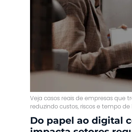
Veja casos reais de empresas que 
reduzindo custos, riscos e tempo de
Do papel ao digital 
impacta setores reg