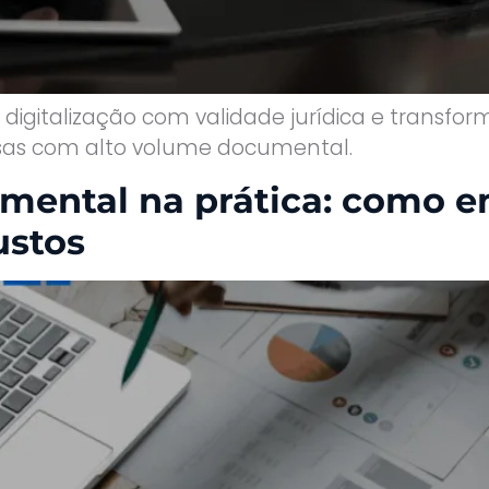
a digitalização com validade jurídica e trans
resas com alto volume documental.
mental na prática: como e
ustos