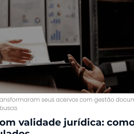
transformaram seus acervos com gestão docum
 busca.
com validade jurídica: como
ulados