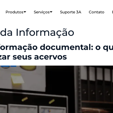
Produtos
Serviços
Suporte 3A
Contato
da Informação
sformação documental: o q
zar seus acervos