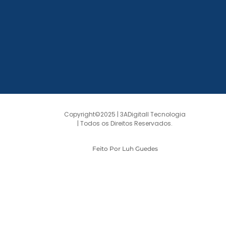
Copyright©2025 | 3ADigitall Tecnologia
| Todos os Direitos Reservados.
Feito Por Luh Guedes