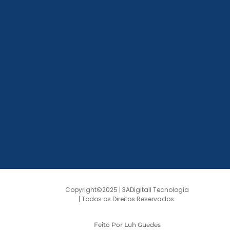
Copyright©2025 | 3ADigitall Tecnologia
| Todos os Direitos Reservados.
Feito Por Luh Guedes