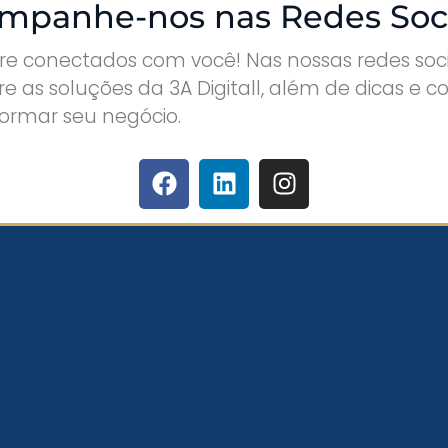
mpanhe-nos nas Redes Soci
 conectados com você! Nas nossas redes socia
e as soluções da 3A Digitall, além de dicas e c
formar seu negócio.