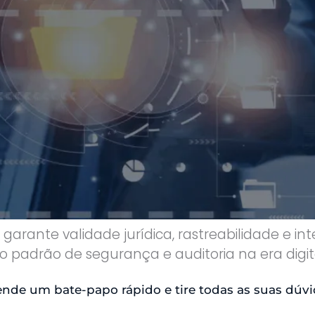
ante validade jurídica, rastreabilidade e int
 padrão de segurança e auditoria na era digit
nde um bate-papo rápido e tire todas as suas dúvi