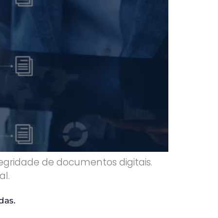
egridade de documentos digitais.
al.
das.