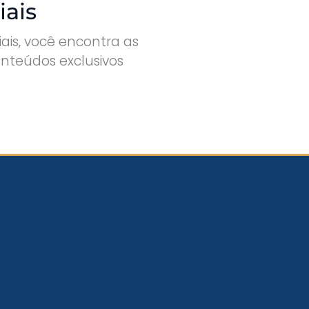
ais
is, você encontra as
onteúdos exclusivos