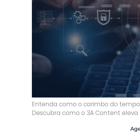
Entenda como o carimbo do tempo gar
Descubra como o 3A Content eleva o
Age