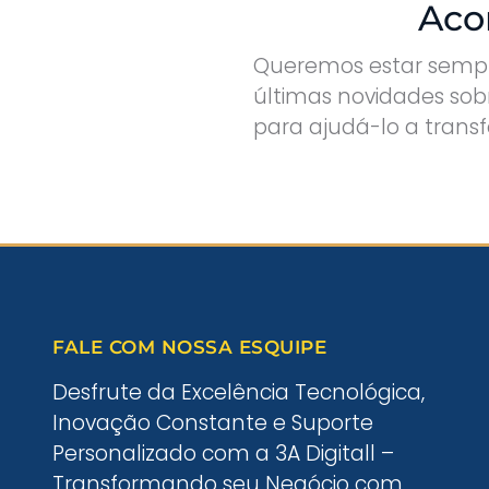
Aco
Queremos estar sempre
últimas novidades sobr
para ajudá-lo a trans
FALE COM NOSSA ESQUIPE
Desfrute da Excelência Tecnológica,
Inovação Constante e Suporte
Personalizado com a 3A Digitall –
Transformando seu Negócio com